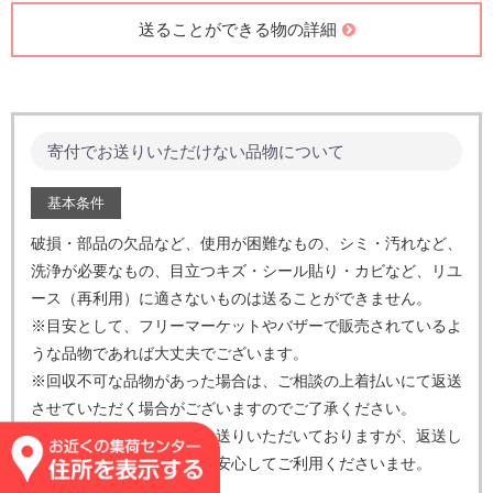
送ることができる家電
ダイニングテーブル
パソコンについて
クローゼット etc.
その他小型家電
※神戸集荷センターは受付不
可
工具・農機具
雑貨・その他
農機具
ランドセル
自動車工具
日用品、生活雑貨
草刈り機 etc.
車椅子、介護用品 etc.