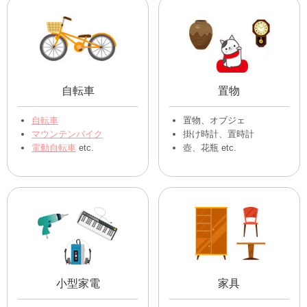
ギター
衣類・洋服全般
バイオリン
子供服・ベビー服
トランペット
etc.
靴
その他衣類、古着
etc.
アウトドア用品
スポーツ用品
キャンプ用品全般
サーフボード
クーラーボックス
その他スポーツ用品
寝袋
etc.
釣竿、リール
etc.