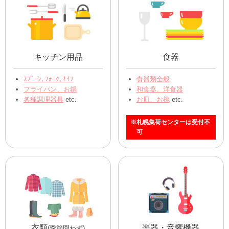
おもちゃ全般
ぬいぐるみ全般
フィギュア・人形
アニメ・動物
ミニカー
etc.
ディズニー
etc.
ベビー用品
ファッション雑貨
ベビーカー
バッグ、かばん全般
チャイルドシート
腕時計
その他ベビー用品 etc.
アクセサリー
etc.