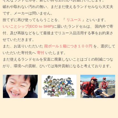
破れや取れない汚れの無い、まだまだ使えるランドセルなら大丈夫
です、メーカーは問いません。
捨てずに再び使ってもらうことを、『
リユース
』といいます。
いいことシップ(ECO to SHIP)
に届いたランドセルは、
国内外で寄
付、及び再販などをして最後までリユース品活用する事をお約束さ
せていただきます。
また、お送りいただいた
段ボール１箱につき１００円
を、選択して
いただいた寄付先へ
寄付
いたします。
まだ使えるランドセルを安直に廃棄しないことはゴミの削減につな
がり、環境への貢献、ひいては海外貢献になると考えております。