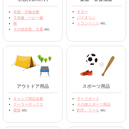
キッチン用品
食器
ｽﾌﾟｰﾝ､ﾌｫｰｸ､ﾅｲﾌ
食器類全般
フライパン、お鍋
和食器、洋食器
各種調理器具
etc.
お皿、お椀
etc.
※札幌集荷センターは受付不
可
衣類
楽器・音響機器
(季節問わず)