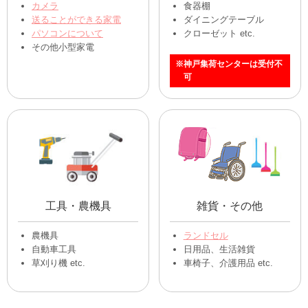
自転車
置物
自転車
置物、オブジェ
マウンテンバイク
掛け時計、置時計
電動自転車
etc.
壺、花瓶 etc.
小型家電
家具
カメラ
食器棚