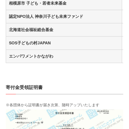
相模原市 子ども・若者未来基金
¥
認定NPO法人 神奈川子ども未来ファンド
北海道社会福祉総合基金
¥
SOS子どもの村JAPAN
エンパワメントかながわ
寄付金受領証明書
※各団体から証明書が届き次第、随時アップいたします