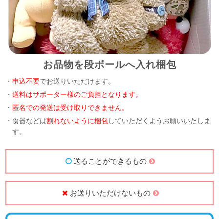
お品物を段ボールへ入れ梱包
・
申込不要
でお送りいただけます。
・
送料はサポーター様のご負担となります。
・
匿名での発送は受け取りできません。
・食器などは
割れないように梱包
していただくようお願いいたしま
す。
送ることができるもの
お送りいただけないもの