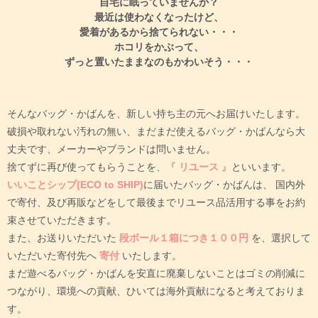
自宅に眠っていませんか？
最近は使わなくなったけど、
愛着があるから捨てられない・・・
ホコリをかぶって、
ずっと置いたままなのもかわいそう・・・
そんなバッグ・かばんを、新しい持ち主の元へお届けいたします。
破損や取れない汚れの無い、まだまだ使えるバッグ・かばんなら大
丈夫です、メーカーやブランドは問いません。
捨てずに再び使ってもらうことを、『
リユース
』といいます。
いいことシップ(ECO to SHIP)
に届いたバッグ・かばんは、
国内外
で寄付、及び再販などをして最後までリユース品活用する事をお約
束させていただきます。
また、お送りいただいた
段ボール１箱につき１００円
を、選択して
いただいた寄付先へ
寄付
いたします。
まだ遊べるバッグ・かばんを安直に廃棄しないことはゴミの削減に
つながり、環境への貢献、ひいては海外貢献になると考えておりま
す。