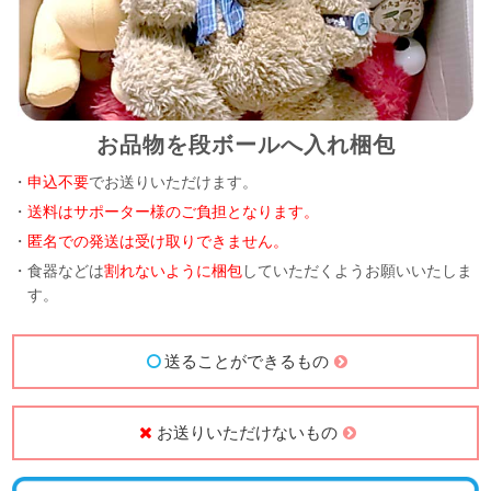
お品物を段ボールへ入れ梱包
・
申込不要
でお送りいただけます。
・
送料はサポーター様のご負担となります。
・
匿名での発送は受け取りできません。
・食器などは
割れないように梱包
していただくようお願いいたしま
す。
送ることができるもの
お送りいただけないもの