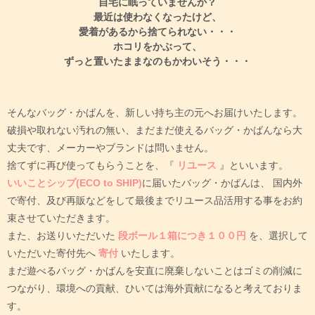
自宅に眠っていませんか？
最近は使わなくなったけど、
愛着があるから捨てられない・・・
ホコリをかぶって、
ずっと置いたままなのもかわいそう・・・
そんなバッグ・かばんを、新しい持ち主の元へお届けいたします。
破損や取れない汚れの無い、まだまだ使えるバッグ・かばんなら大
丈夫です、メーカーやブランドは問いません。
捨てずに再び使ってもらうことを、『
リユース
』といいます。
いいことシップ(ECO to SHIP)
に届いたバッグ・かばんは、
国内外
で寄付、及び再販などをして最後までリユース品活用する事をお約
束させていただきます。
また、お送りいただいた
段ボール１箱につき１００円
を、選択して
いただいた寄付先へ
寄付
いたします。
まだ遊べるバッグ・かばんを安直に廃棄しないことはゴミの削減に
つながり、環境への貢献、ひいては海外貢献になると考えておりま
す。