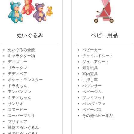
ぬいぐるみ
ベビー用品
ぬいぐるみ全般
ベビーカー
キャラクター物
チャイルドシート
ディズニー
ジュニアシート
リラックマ
知育玩具
テディベア
室内遊具
ポケットモンスター
手押し車
ドラえもん
バウンサー
アンパンマン
ベビージム
キティちゃん
プレイマット
サンリオ
バンボソファ
スヌーピー
ベビーバス
スーパーマリオ
その他ベビー用品
プリキュア
動物のぬいぐるみ
その他ぬいぐるみ