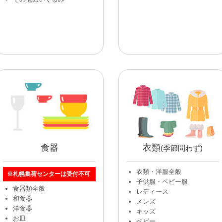
食器
衣類
(季節問わず)
衣類・洋服全般
※札幌集荷センターは受付不可
子供服・ベビー服
食器類全般
レディース
和食器
メンズ
洋食器
キッズ
お皿
ベビー