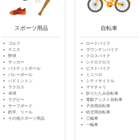
スポーツ用品
自転車
ゴルフ
ロードバイク
テニス
マウンテンバイク
野球
クロスバイク
サッカー
シクロクロス
バスケットボール
ピストバイク
バレーボール
ミニベロ
バドミントン
シティサイクル
ラクロス
ママチャリ
卓球
折りたたみ自転車
ラグビー
電動アシスト自転車
サーフボード
子供用自転車
釣竿、リール
幼児用自転車
その他スポーツ用品
三輪車
一輪車