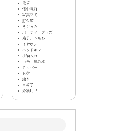
電卓
懐中電灯
写真立て
貯金箱
きぐるみ
パーティーグッズ
扇子、うちわ
イヤホン
ヘッドホン
小物入れ
毛糸、編み棒
タッパー
お盆
絵本
車椅子
介護用品