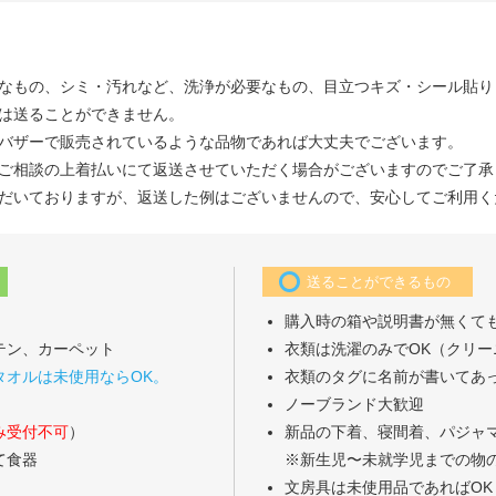
なもの、シミ・汚れなど、洗浄が必要なもの、目立つキズ・シール貼り
は送ることができません。
バザーで販売されているような品物であれば大丈夫でございます。
ご相談の上着払いにて返送させていただく場合がございますのでご了承
だいておりますが、返送した例はございませんので、安心してご利用く
送ることができるもの
購入時の箱や説明書が無くても
テン、カーペット
衣類は洗濯のみでOK（クリー
タオルは未使用ならOK。
衣類のタグに名前が書いてあっ
ノーブランド大歓迎
み受付不可
）
新品の下着、寝間着、パジャ
て食器
※新生児〜未就学児までの物の
文房具は未使用品であればOK