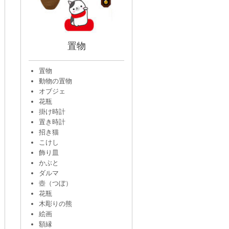
置物
置物
動物の置物
オブジェ
花瓶
掛け時計
置き時計
招き猫
こけし
飾り皿
かぶと
ダルマ
壺（つぼ）
花瓶
木彫りの熊
絵画
額縁