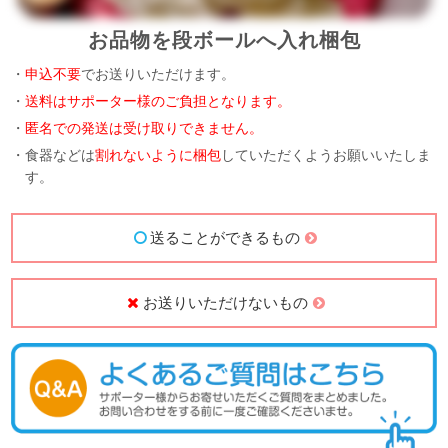
お品物を段ボールへ入れ梱包
・
申込不要
でお送りいただけます。
・
送料はサポーター様のご負担となります。
・
匿名での発送は受け取りできません。
・食器などは
割れないように梱包
していただくようお願いいたしま
す。
送ることができるもの
お送りいただけないもの