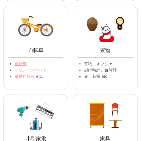
自転車
置物
自転車
置物、オブジェ
マウンテンバイク
掛け時計、置時計
電動自転車
etc.
壺、花瓶 etc.
小型家電
家具