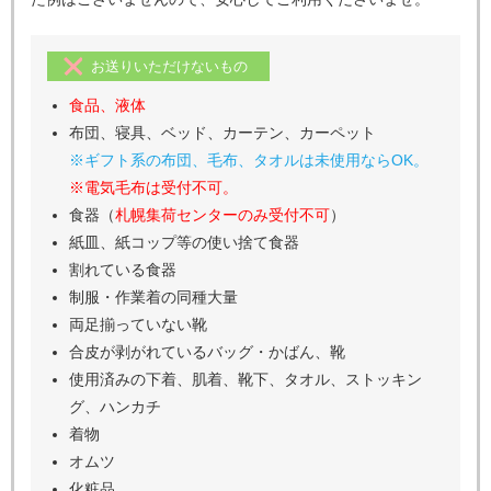
お送りいただけないもの
食品、液体
布団、寝具、ベッド、カーテン、カーペット
※ギフト系の布団、毛布、タオルは未使用ならOK。
※電気毛布は受付不可。
食器（
札幌集荷センターのみ受付不可
）
紙皿、紙コップ等の使い捨て食器
割れている食器
制服・作業着の同種大量
両足揃っていない靴
合皮が剥がれているバッグ・かばん、靴
使用済みの下着、肌着、靴下、タオル、ストッキン
グ、ハンカチ
着物
オムツ
化粧品