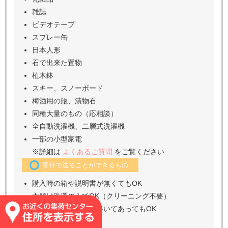
雑誌
ビデオテープ
スプレー缶
日本人形
石で出来た置物
植木鉢
スキー、スノーボード
梅酒用の瓶、漬物石
同種大量のもの（応相談）
全自動洗濯機、二層式洗濯機
一部の小型家電
※詳細は
よくあるご質問
をご覧ください
寄付で送ることができるもの
購入時の箱や説明書が無くてもOK
衣類は洗濯のみでOK（クリーニング不要）
衣類のタグに名前が書いてあってもOK
ノーブランド大歓迎