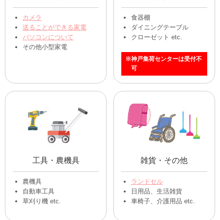
カメラ
食器棚
送ることができる家電
ダイニングテーブル
パソコンについて
クローゼット etc.
その他小型家電
※神戸集荷センターは受付不
可
工具・農機具
雑貨・その他
農機具
ランドセル
自動車工具
日用品、生活雑貨
草刈り機 etc.
車椅子、介護用品 etc.