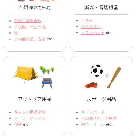
衣類
楽器・音響機器
(季節問わず)
ギター
衣類・洋服全般
バイオリン
子供服・ベビー服
トランペット
etc.
靴
その他衣類、古着
etc.
アウトドア用品
スポーツ用品
キャンプ用品全般
サーフボード
クーラーボックス
その他スポーツ用品
寝袋
etc.
釣竿、リール
etc.