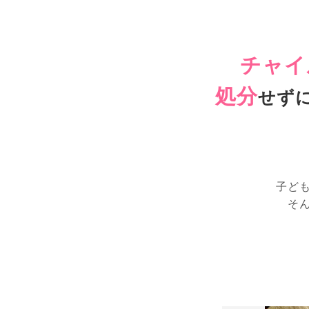
チャイ
処分
せず
子ど
そ