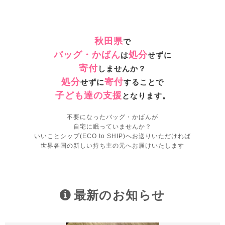
秋田県
で
バッグ・かばん
処分
は
せずに
寄付
しませんか？
処分
寄付
せずに
することで
子ども達の支援
となります。
不要になったバッグ・かばんが
自宅に眠っていませんか？
いいことシップ(ECO to SHIP)へお送りいただければ
世界各国の新しい持ち主の元へお届けいたします
最新のお知らせ