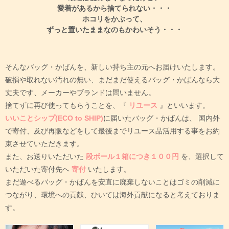
愛着があるから捨てられない・・・
ホコリをかぶって、
ずっと置いたままなのもかわいそう・・・
そんなバッグ・かばんを、新しい持ち主の元へお届けいたします。
破損や取れない汚れの無い、まだまだ使えるバッグ・かばんなら大
丈夫です、メーカーやブランドは問いません。
捨てずに再び使ってもらうことを、『
リユース
』といいます。
いいことシップ(ECO to SHIP)
に届いたバッグ・かばんは、
国内外
で寄付、及び再販などをして最後までリユース品活用する事をお約
束させていただきます。
また、お送りいただいた
段ボール１箱につき１００円
を、選択して
いただいた寄付先へ
寄付
いたします。
まだ遊べるバッグ・かばんを安直に廃棄しないことはゴミの削減に
つながり、環境への貢献、ひいては海外貢献になると考えておりま
す。