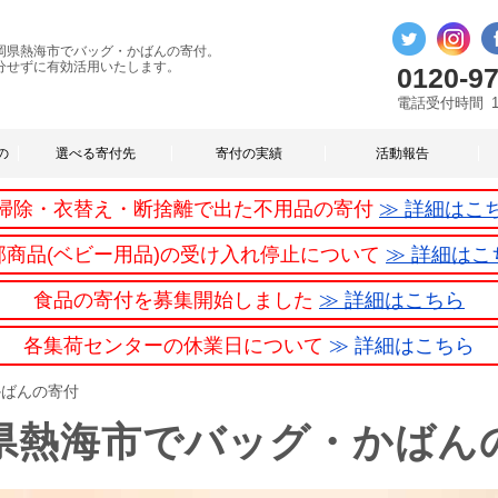
岡県熱海市でバッグ・かばんの寄付。
分せずに有効活用いたします。
0120-97
電話受付時間
の
選べる寄付先
寄付の実績
活動報告
掃除・衣替え・断捨離で出た不用品の寄付
≫ 詳細はこ
部商品(ベビー用品)の受け入れ停止について
≫ 詳細はこ
食品の寄付を募集開始しました
≫ 詳細はこちら
各集荷センターの休業日について
≫ 詳細はこちら
かばんの寄付
県熱海市でバッグ・かばん