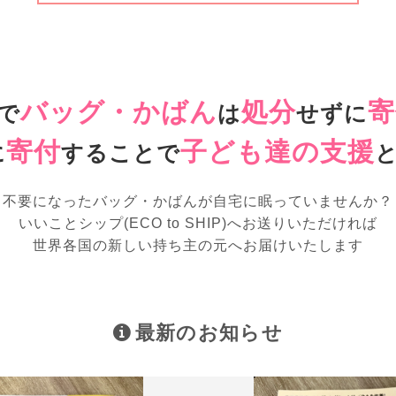
バッグ・かばん
処分
寄
で
は
せずに
寄付
子ども達の支援
に
することで
不要になったバッグ・かばんが
自宅に眠っていませんか？
いいことシップ(ECO to SHIP)へお送りいただければ
世界各国の新しい持ち主の元へお届けいたします
最新のお知らせ