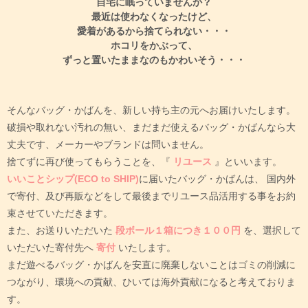
自宅に眠っていませんか？
最近は使わなくなったけど、
愛着があるから捨てられない・・・
ホコリをかぶって、
ずっと置いたままなのもかわいそう・・・
そんなバッグ・かばんを、新しい持ち主の元へお届けいたします。
破損や取れない汚れの無い、まだまだ使えるバッグ・かばんなら大
丈夫です、メーカーやブランドは問いません。
捨てずに再び使ってもらうことを、『
リユース
』といいます。
いいことシップ(ECO to SHIP)
に届いたバッグ・かばんは、
国内外
で寄付、及び再販などをして最後までリユース品活用する事をお約
束させていただきます。
また、お送りいただいた
段ボール１箱につき１００円
を、選択して
いただいた寄付先へ
寄付
いたします。
まだ遊べるバッグ・かばんを安直に廃棄しないことはゴミの削減に
つながり、環境への貢献、ひいては海外貢献になると考えておりま
す。