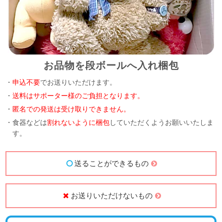
お品物を段ボールへ入れ梱包
・
申込不要
でお送りいただけます。
・
送料はサポーター様のご負担となります。
・
匿名での発送は受け取りできません。
・食器などは
割れないように梱包
していただくようお願いいたしま
す。
送ることができるもの
お送りいただけないもの