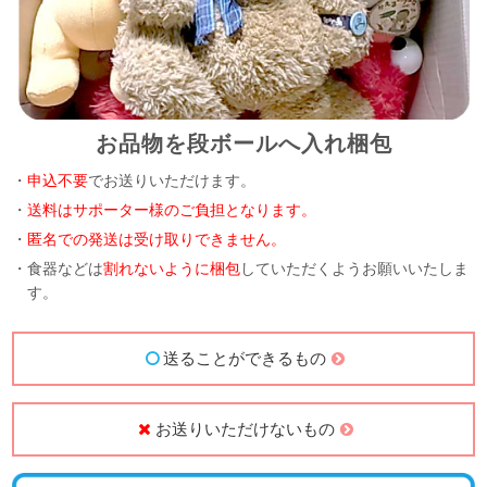
お品物を段ボールへ入れ梱包
・
申込不要
でお送りいただけます。
・
送料はサポーター様のご負担となります。
・
匿名での発送は受け取りできません。
・食器などは
割れないように梱包
していただくようお願いいたしま
す。
送ることができるもの
お送りいただけないもの