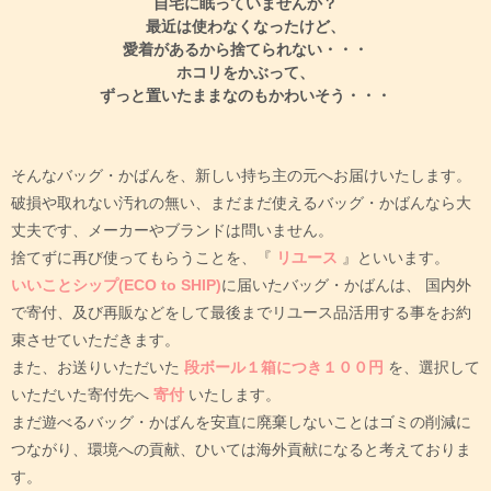
自宅に眠っていませんか？
最近は使わなくなったけど、
愛着があるから捨てられない・・・
ホコリをかぶって、
ずっと置いたままなのもかわいそう・・・
そんなバッグ・かばんを、新しい持ち主の元へお届けいたします。
破損や取れない汚れの無い、まだまだ使えるバッグ・かばんなら大
丈夫です、メーカーやブランドは問いません。
捨てずに再び使ってもらうことを、『
リユース
』といいます。
いいことシップ(ECO to SHIP)
に届いたバッグ・かばんは、
国内外
で寄付、及び再販などをして最後までリユース品活用する事をお約
束させていただきます。
また、お送りいただいた
段ボール１箱につき１００円
を、選択して
いただいた寄付先へ
寄付
いたします。
まだ遊べるバッグ・かばんを安直に廃棄しないことはゴミの削減に
つながり、環境への貢献、ひいては海外貢献になると考えておりま
す。