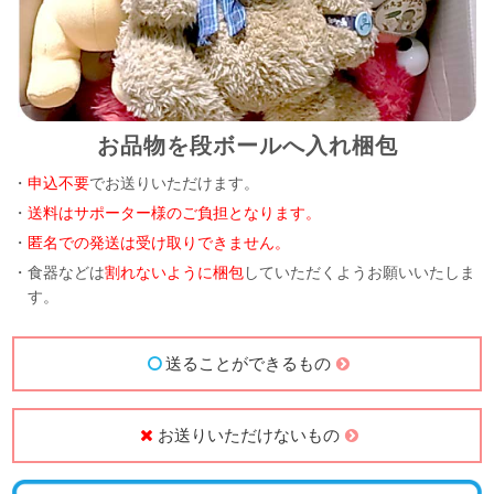
お品物を段ボールへ入れ梱包
・
申込不要
でお送りいただけます。
・
送料はサポーター様のご負担となります。
・
匿名での発送は受け取りできません。
・食器などは
割れないように梱包
していただくようお願いいたしま
す。
送ることができるもの
お送りいただけないもの