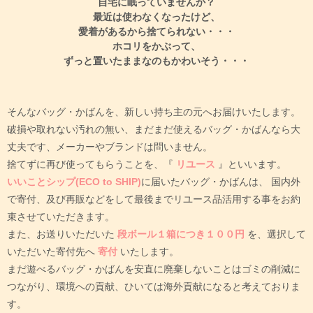
自宅に眠っていませんか？
最近は使わなくなったけど、
愛着があるから捨てられない・・・
ホコリをかぶって、
ずっと置いたままなのもかわいそう・・・
そんなバッグ・かばんを、新しい持ち主の元へお届けいたします。
破損や取れない汚れの無い、まだまだ使えるバッグ・かばんなら大
丈夫です、メーカーやブランドは問いません。
捨てずに再び使ってもらうことを、『
リユース
』といいます。
いいことシップ(ECO to SHIP)
に届いたバッグ・かばんは、
国内外
で寄付、及び再販などをして最後までリユース品活用する事をお約
束させていただきます。
また、お送りいただいた
段ボール１箱につき１００円
を、選択して
いただいた寄付先へ
寄付
いたします。
まだ遊べるバッグ・かばんを安直に廃棄しないことはゴミの削減に
つながり、環境への貢献、ひいては海外貢献になると考えておりま
す。