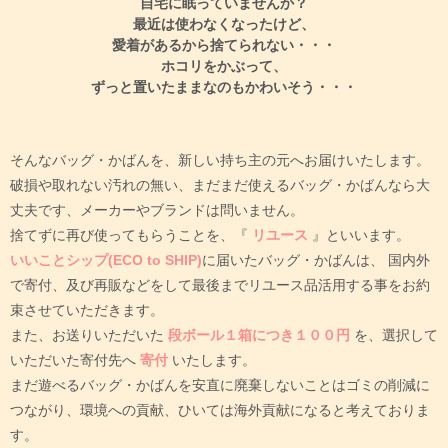
自宅に眠っていませんか？
最近は使わなくなったけど、
愛着があるから捨てられない・・・
ホコリをかぶって、
ずっと置いたままなのもかわいそう・・・
そんなバッグ・かばんを、新しい持ち主の元へお届けいたします。
破損や取れない汚れの無い、まだまだ使えるバッグ・かばんなら大
丈夫です、メーカーやブランドは問いません。
捨てずに再び使ってもらうことを、『
リユース
』といいます。
いいことシップ(ECO to SHIP)
に届いたバッグ・かばんは、
国内外
で寄付、及び再販などをして最後までリユース品活用する事をお約
束させていただきます。
また、お送りいただいた
段ボール１箱につき１００円
を、選択して
いただいた寄付先へ
寄付
いたします。
まだ遊べるバッグ・かばんを安直に廃棄しないことはゴミの削減に
つながり、環境への貢献、ひいては海外貢献になると考えておりま
す。