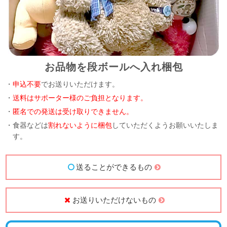
お品物を段ボールへ入れ梱包
・
申込不要
でお送りいただけます。
・
送料はサポーター様のご負担となります。
・
匿名での発送は受け取りできません。
・食器などは
割れないように梱包
していただくようお願いいたしま
す。
送ることができるもの
お送りいただけないもの