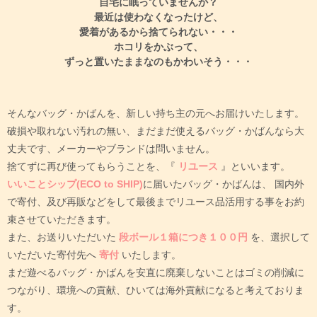
自宅に眠っていませんか？
最近は使わなくなったけど、
愛着があるから捨てられない・・・
ホコリをかぶって、
ずっと置いたままなのもかわいそう・・・
そんなバッグ・かばんを、新しい持ち主の元へお届けいたします。
破損や取れない汚れの無い、まだまだ使えるバッグ・かばんなら大
丈夫です、メーカーやブランドは問いません。
捨てずに再び使ってもらうことを、『
リユース
』といいます。
いいことシップ(ECO to SHIP)
に届いたバッグ・かばんは、
国内外
で寄付、及び再販などをして最後までリユース品活用する事をお約
束させていただきます。
また、お送りいただいた
段ボール１箱につき１００円
を、選択して
いただいた寄付先へ
寄付
いたします。
まだ遊べるバッグ・かばんを安直に廃棄しないことはゴミの削減に
つながり、環境への貢献、ひいては海外貢献になると考えておりま
す。