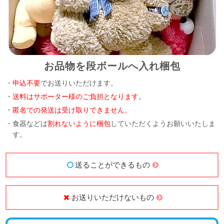
お品物を段ボールへ入れ梱包
・
申込不要
でお送りいただけます。
・
送料はサポーター様のご負担となります。
・
匿名での発送は受け取りできません。
・食器などは
割れないように梱包
していただくようお願いいたしま
す。
送ることができるもの
お送りいただけないもの