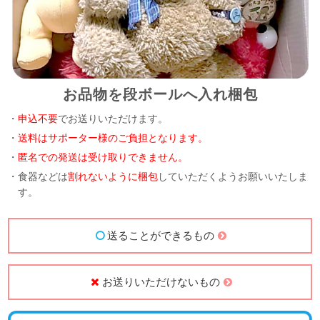
お品物を段ボールへ入れ梱包
・
申込不要
でお送りいただけます。
・
送料はサポーター様のご負担となります。
・
匿名での発送は受け取りできません。
・食器などは
割れないように梱包
していただくようお願いいたしま
す。
送ることができるもの
お送りいただけないもの