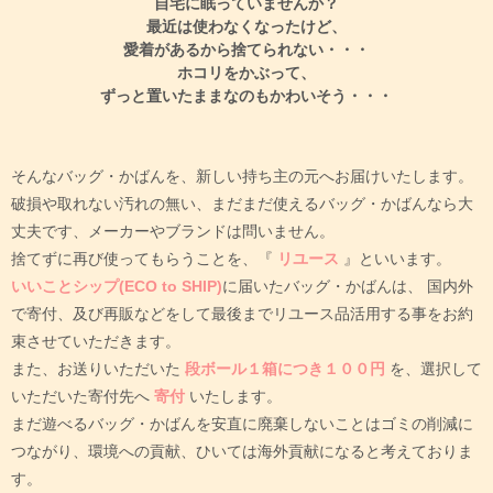
自宅に眠っていませんか？
最近は使わなくなったけど、
愛着があるから捨てられない・・・
ホコリをかぶって、
ずっと置いたままなのもかわいそう・・・
そんなバッグ・かばんを、新しい持ち主の元へお届けいたします。
破損や取れない汚れの無い、まだまだ使えるバッグ・かばんなら大
丈夫です、メーカーやブランドは問いません。
捨てずに再び使ってもらうことを、『
リユース
』といいます。
いいことシップ(ECO to SHIP)
に届いたバッグ・かばんは、
国内外
で寄付、及び再販などをして最後までリユース品活用する事をお約
束させていただきます。
また、お送りいただいた
段ボール１箱につき１００円
を、選択して
いただいた寄付先へ
寄付
いたします。
まだ遊べるバッグ・かばんを安直に廃棄しないことはゴミの削減に
つながり、環境への貢献、ひいては海外貢献になると考えておりま
す。