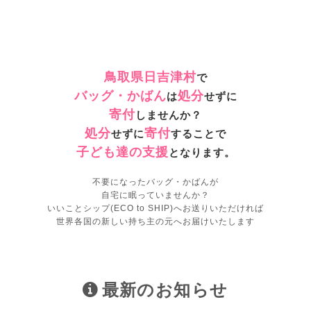
鳥取県日吉津村
で
バッグ・かばん
処分
は
せずに
寄付
しませんか？
処分
寄付
せずに
することで
子ども達の支援
となります。
不要になったバッグ・かばんが
自宅に眠っていませんか？
いいことシップ(ECO to SHIP)へお送りいただければ
世界各国の新しい持ち主の元へお届けいたします
最新のお知らせ