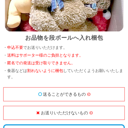
お品物を段ボールへ入れ梱包
・
申込不要
でお送りいただけます。
・
送料はサポーター様のご負担となります。
・
匿名での発送は受け取りできません。
・食器などは
割れないように梱包
していただくようお願いいたしま
す。
送ることができるもの
お送りいただけないもの