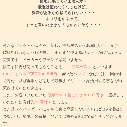
自宅に眠っていませんか？
最近は使わなくなったけど、
愛着があるから捨てられない・・・
ホコリをかぶって、
ずっと置いたままなのもかわいそう・・・
そんなバッグ・かばんを、新しい持ち主の元へお届けいたします。
破損や取れない汚れの無い、まだまだ使えるバッグ・かばんなら大
丈夫です、メーカーやブランドは問いません。
捨てずに再び使ってもらうことを、『
リユース
』といいます。
いいことシップ(ECO to SHIP)
に届いたバッグ・かばんは、
国内外
で寄付、及び再販などをして最後までリユース品活用する事をお約
束させていただきます。
また、お送りいただいた
段ボール１箱につき１００円
を、選択して
いただいた寄付先へ
寄付
いたします。
まだ遊べるバッグ・かばんを安直に廃棄しないことはゴミの削減に
つながり、環境への貢献、ひいては海外貢献になると考えておりま
す。