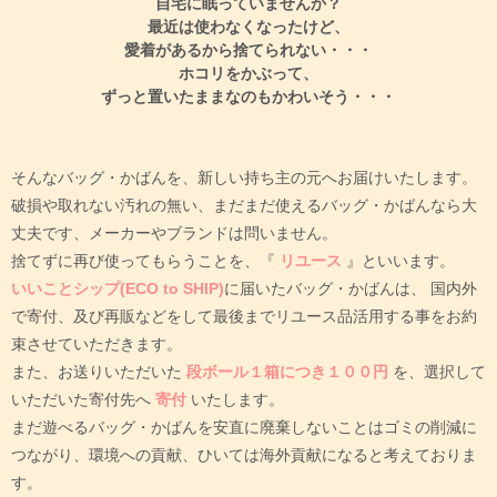
自宅に眠っていませんか？
最近は使わなくなったけど、
愛着があるから捨てられない・・・
ホコリをかぶって、
ずっと置いたままなのもかわいそう・・・
そんなバッグ・かばんを、新しい持ち主の元へお届けいたします。
破損や取れない汚れの無い、まだまだ使えるバッグ・かばんなら大
丈夫です、メーカーやブランドは問いません。
捨てずに再び使ってもらうことを、『
リユース
』といいます。
いいことシップ(ECO to SHIP)
に届いたバッグ・かばんは、
国内外
で寄付、及び再販などをして最後までリユース品活用する事をお約
束させていただきます。
また、お送りいただいた
段ボール１箱につき１００円
を、選択して
いただいた寄付先へ
寄付
いたします。
まだ遊べるバッグ・かばんを安直に廃棄しないことはゴミの削減に
つながり、環境への貢献、ひいては海外貢献になると考えておりま
す。