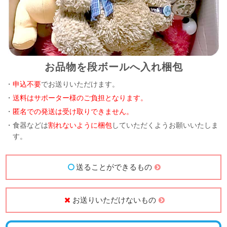
お品物を段ボールへ入れ梱包
・
申込不要
でお送りいただけます。
・
送料はサポーター様のご負担となります。
・
匿名での発送は受け取りできません。
・食器などは
割れないように梱包
していただくようお願いいたしま
す。
送ることができるもの
お送りいただけないもの