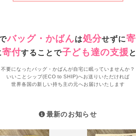
バッグ・かばん
処分
寄
で
は
せずに
寄付
子ども達の支援
に
することで
不要になったバッグ・かばんが
自宅に眠っていませんか？
いいことシップ(ECO to SHIP)へお送りいただければ
世界各国の新しい持ち主の元へお届けいたします
最新のお知らせ