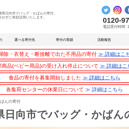
崎県日向市でバッグ・かばんの寄付。
分せずに有効活用いたします。
0120-97
電話受付時間
の
選べる寄付先
寄付の実績
活動報告
掃除・衣替え・断捨離で出た不用品の寄付
≫ 詳細はこ
部商品(ベビー用品)の受け入れ停止について
≫ 詳細はこ
食品の寄付を募集開始しました
≫ 詳細はこちら
各集荷センターの休業日について
≫ 詳細はこちら
かばんの寄付
県日向市でバッグ・かばん