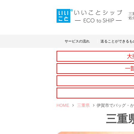
三
処
サービスの流れ
送ることができるも
大
一
HOME
三重県
伊賀市でバッグ・
三重