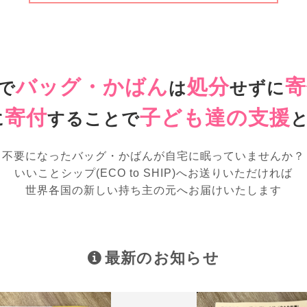
バッグ・かばん
処分
寄
で
は
せずに
寄付
子ども達の支援
に
することで
不要になったバッグ・かばんが
自宅に眠っていませんか？
いいことシップ(ECO to SHIP)へお送りいただければ
世界各国の新しい持ち主の元へお届けいたします
最新のお知らせ