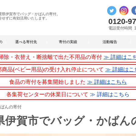
重県伊賀市でバッグ・かばんの寄付。
分せずに有効活用いたします。
0120-97
電話受付時間
の
選べる寄付先
寄付の実績
活動報告
掃除・衣替え・断捨離で出た不用品の寄付
≫ 詳細はこ
部商品(ベビー用品)の受け入れ停止について
≫ 詳細はこ
食品の寄付を募集開始しました
≫ 詳細はこちら
各集荷センターの休業日について
≫ 詳細はこちら
かばんの寄付
県伊賀市でバッグ・かばん