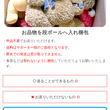
お品物を段ボールへ入れ梱包
・
申込不要
でお送りいただけます。
・
送料はサポーター様のご負担となります。
・
匿名での発送は受け取りできません。
・食器などは
割れないように梱包
していただくようお願いいたしま
す。
送ることができるもの
お送りいただけないもの