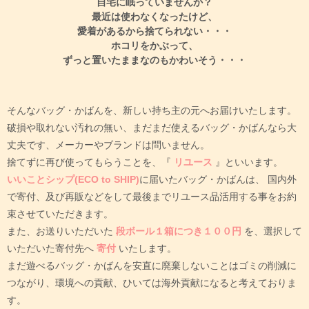
自宅に眠っていませんか？
最近は使わなくなったけど、
愛着があるから捨てられない・・・
ホコリをかぶって、
ずっと置いたままなのもかわいそう・・・
そんなバッグ・かばんを、新しい持ち主の元へお届けいたします。
破損や取れない汚れの無い、まだまだ使えるバッグ・かばんなら大
丈夫です、メーカーやブランドは問いません。
捨てずに再び使ってもらうことを、『
リユース
』といいます。
いいことシップ(ECO to SHIP)
に届いたバッグ・かばんは、
国内外
で寄付、及び再販などをして最後までリユース品活用する事をお約
束させていただきます。
また、お送りいただいた
段ボール１箱につき１００円
を、選択して
いただいた寄付先へ
寄付
いたします。
まだ遊べるバッグ・かばんを安直に廃棄しないことはゴミの削減に
つながり、環境への貢献、ひいては海外貢献になると考えておりま
す。