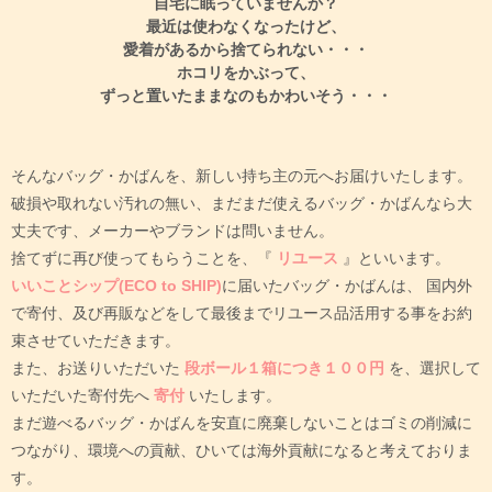
自宅に眠っていませんか？
最近は使わなくなったけど、
愛着があるから捨てられない・・・
ホコリをかぶって、
ずっと置いたままなのもかわいそう・・・
そんなバッグ・かばんを、新しい持ち主の元へお届けいたします。
破損や取れない汚れの無い、まだまだ使えるバッグ・かばんなら大
丈夫です、メーカーやブランドは問いません。
捨てずに再び使ってもらうことを、『
リユース
』といいます。
いいことシップ(ECO to SHIP)
に届いたバッグ・かばんは、
国内外
で寄付、及び再販などをして最後までリユース品活用する事をお約
束させていただきます。
また、お送りいただいた
段ボール１箱につき１００円
を、選択して
いただいた寄付先へ
寄付
いたします。
まだ遊べるバッグ・かばんを安直に廃棄しないことはゴミの削減に
つながり、環境への貢献、ひいては海外貢献になると考えておりま
す。