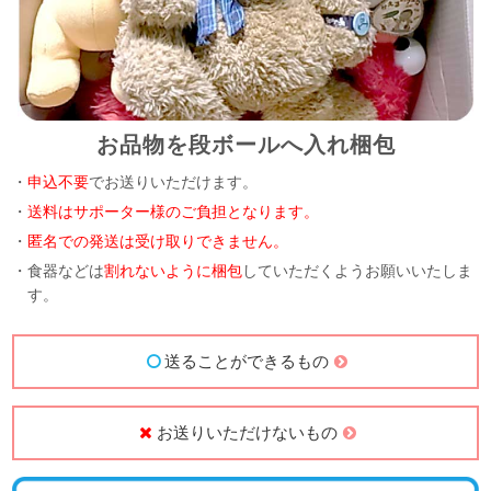
お品物を段ボールへ入れ梱包
・
申込不要
でお送りいただけます。
・
送料はサポーター様のご負担となります。
・
匿名での発送は受け取りできません。
・食器などは
割れないように梱包
していただくようお願いいたしま
す。
送ることができるもの
お送りいただけないもの