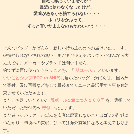
自宅に眠っていませんか？
最近は使わなくなったけど、
愛着があるから捨てられない・・・
ホコリをかぶって、
ずっと置いたままなのもかわいそう・・・
そんなバッグ・かばんを、新しい持ち主の元へお届けいたします。
破損や取れない汚れの無い、まだまだ使えるバッグ・かばんなら大
丈夫です、メーカーやブランドは問いません。
捨てずに再び使ってもらうことを、『
リユース
』といいます。
いいことシップ(ECO to SHIP)
に届いたバッグ・かばんは、
国内外
で寄付、及び再販などをして最後までリユース品活用する事をお約
束させていただきます。
また、お送りいただいた
段ボール１箱につき１００円
を、選択して
いただいた寄付先へ
寄付
いたします。
まだ遊べるバッグ・かばんを安直に廃棄しないことはゴミの削減に
つながり、環境への貢献、ひいては海外貢献になると考えておりま
す。