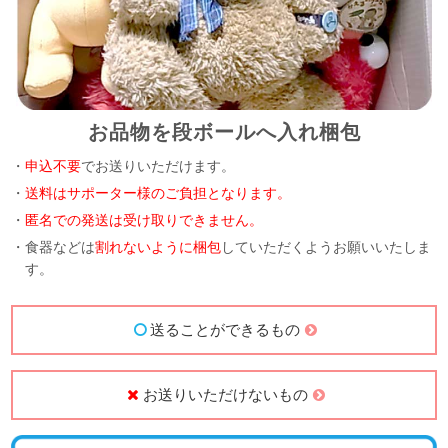
お品物を段ボールへ入れ梱包
・
申込不要
でお送りいただけます。
・
送料はサポーター様のご負担となります。
・
匿名での発送は受け取りできません。
・食器などは
割れないように梱包
していただくようお願いいたしま
す。
送ることができるもの
お送りいただけないもの