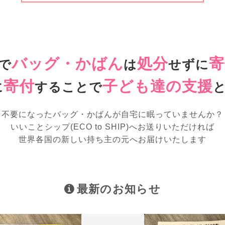
バッグ・かばん
処分
寄
で
は
せずに
寄付
子ども達の支援
に
することで
不要になったバッグ・かばんが
自宅に眠っていませんか？
いいことシップ(ECO to SHIP)へお送りいただければ
世界各国の新しい持ち主の元へお届けいたします
最新のお知らせ