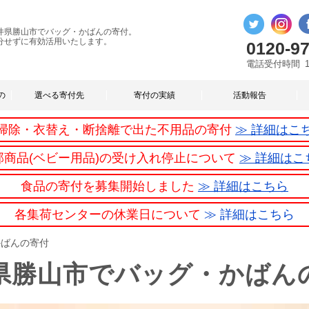
井県勝山市でバッグ・かばんの寄付。
分せずに有効活用いたします。
0120-97
電話受付時間
の
選べる寄付先
寄付の実績
活動報告
掃除・衣替え・断捨離で出た不用品の寄付
≫ 詳細はこ
部商品(ベビー用品)の受け入れ停止について
≫ 詳細はこ
食品の寄付を募集開始しました
≫ 詳細はこちら
各集荷センターの休業日について
≫ 詳細はこちら
かばんの寄付
県勝山市でバッグ・かばん