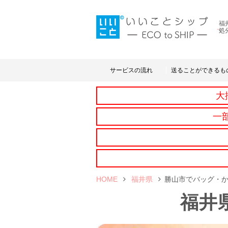
福
処
サービスの流れ
送ることができるも
大
一
HOME
福井県
勝山市でバッグ・
福井