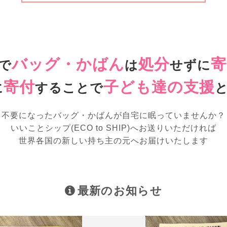
バッグ・かばん
処分
寄
で
は
せずに
寄付
子ども達の支援
に
することで
不要になったバッグ・かばんが
自宅に眠っていませんか？
いいことシップ(ECO to SHIP)へお送りいただければ
世界各国の新しい持ち主の元へお届けいたします
最新のお知らせ