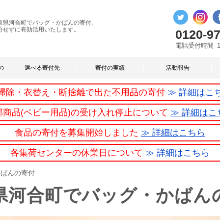
良県河合町でバッグ・かばんの寄付。
分せずに有効活用いたします。
0120-97
電話受付時間
の
選べる寄付先
寄付の実績
活動報告
掃除・衣替え・断捨離で出た不用品の寄付
≫ 詳細はこ
部商品(ベビー用品)の受け入れ停止について
≫ 詳細はこ
食品の寄付を募集開始しました
≫ 詳細はこちら
各集荷センターの休業日について
≫ 詳細はこちら
かばんの寄付
県河合町でバッグ・かばん