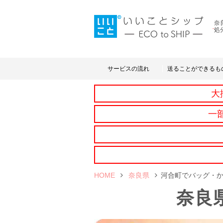
奈
処
サービスの流れ
送ることができるも
大
一
HOME
奈良県
河合町でバッグ・
奈良