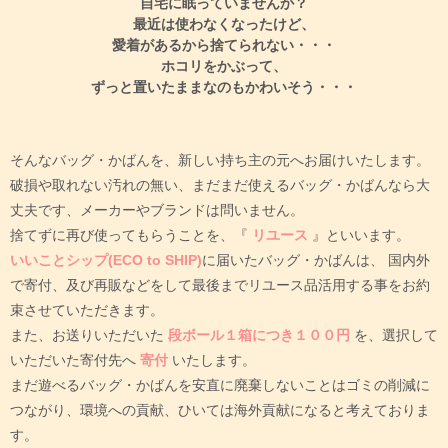
自宅に眠っていませんか？
最近は使わなくなったけど、
愛着があるから捨てられない・・・
ホコリをかぶって、
ずっと置いたままなのもかわいそう・・・
そんなバッグ・かばんを、新しい持ち主の元へお届けいたします。
破損や取れない汚れの無い、まだまだ使えるバッグ・かばんなら大
丈夫です、メーカーやブランドは問いません。
捨てずに再び使ってもらうことを、『
リユース
』といいます。
いいことシップ(ECO to SHIP)
に届いたバッグ・かばんは、
国内外
で寄付、及び再販などをして最後までリユース品活用する事をお約
束させていただきます。
また、お送りいただいた
段ボール１箱につき１００円
を、選択して
いただいた寄付先へ
寄付
いたします。
まだ遊べるバッグ・かばんを安直に廃棄しないことはゴミの削減に
つながり、環境への貢献、ひいては海外貢献になると考えておりま
す。