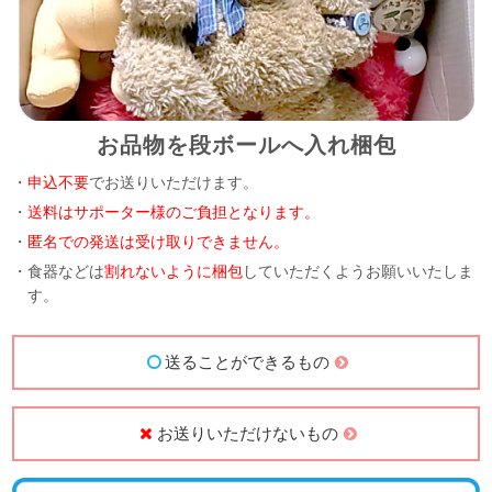
お品物を段ボールへ入れ梱包
・
申込不要
でお送りいただけます。
・
送料はサポーター様のご負担となります。
・
匿名での発送は受け取りできません。
・食器などは
割れないように梱包
していただくようお願いいたしま
す。
送ることができるもの
お送りいただけないもの