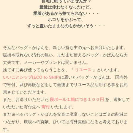
自宅に眠っていませんか？
最近は使わなくなったけど、
愛着があるから捨てられない・・・
ホコリをかぶって、
ずっと置いたままなのもかわいそう・・・
そんなバッグ・かばんを、新しい持ち主の元へお届けいたします。
破損や取れない汚れの無い、まだまだ使えるバッグ・かばんなら大
丈夫です、メーカーやブランドは問いません。
捨てずに再び使ってもらうことを、『
リユース
』といいます。
いいことシップ(ECO to SHIP)
に届いたバッグ・かばんは、
国内外
で寄付、及び再販などをして最後までリユース品活用する事をお約
束させていただきます。
また、お送りいただいた
段ボール１箱につき１００円
を、選択して
いただいた寄付先へ
寄付
いたします。
まだ遊べるバッグ・かばんを安直に廃棄しないことはゴミの削減に
つながり、環境への貢献、ひいては海外貢献になると考えておりま
す。