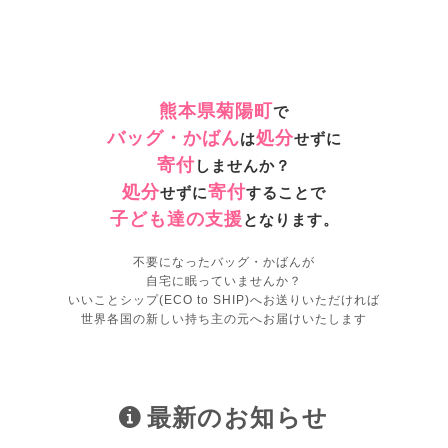
熊本県菊陽町
で
バッグ・かばん
処分
は
せずに
寄付
しませんか？
処分
寄付
せずに
することで
子ども達の支援
となります。
不要になったバッグ・かばんが
自宅に眠っていませんか？
いいことシップ(ECO to SHIP)へお送りいただければ
世界各国の新しい持ち主の元へお届けいたします
最新のお知らせ