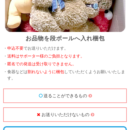
お品物を段ボールへ入れ梱包
・
申込不要
でお送りいただけます。
・
送料はサポーター様のご負担となります。
・
匿名での発送は受け取りできません。
・食器などは
割れないように梱包
していただくようお願いいたしま
す。
送ることができるもの
お送りいただけないもの