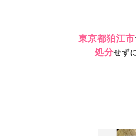
東京都狛江市
処分
せず