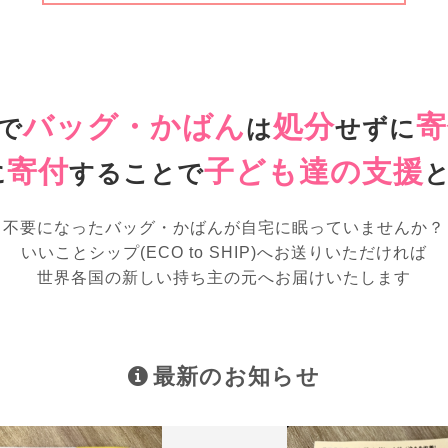
バッグ・かばん
処分
寄
で
は
せずに
寄付
子ども達の支援
に
することで
不要になったバッグ・かばんが
自宅に眠っていませんか？
いいことシップ(ECO to SHIP)へお送りいただければ
世界各国の新しい持ち主の元へお届けいたします
最新のお知らせ