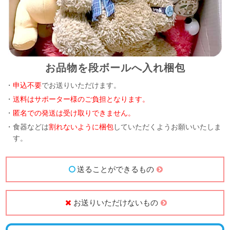
お品物を段ボールへ入れ梱包
・
申込不要
でお送りいただけます。
・
送料はサポーター様のご負担となります。
・
匿名での発送は受け取りできません。
・食器などは
割れないように梱包
していただくようお願いいたしま
す。
送ることができるもの
お送りいただけないもの