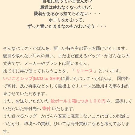
自宅に眠っていませんか？
最近は使わなくなったけど、
愛着があるから捨てられない・・・
ホコリをかぶって、
ずっと置いたままなのもかわいそう・・・
そんなバッグ・かばんを、新しい持ち主の元へお届けいたします。
破損や取れない汚れの無い、まだまだ使えるバッグ・かばんなら大
丈夫です、メーカーやブランドは問いません。
捨てずに再び使ってもらうことを、『
リユース
』といいます。
いいことシップ(ECO to SHIP)
に届いたバッグ・かばんは、
国内外
で寄付、及び再販などをして最後までリユース品活用する事をお約
束させていただきます。
また、お送りいただいた
段ボール１箱につき１００円
を、選択して
いただいた寄付先へ
寄付
いたします。
まだ遊べるバッグ・かばんを安直に廃棄しないことはゴミの削減に
つながり、環境への貢献、ひいては海外貢献になると考えておりま
す。