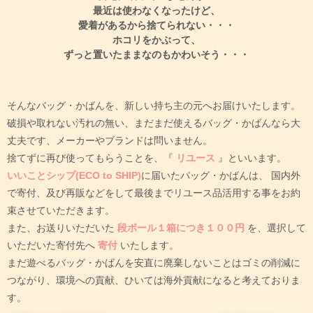
最近は使わなくなったけど、
愛着があるから捨てられない・・・
ホコリをかぶって、
ずっと置いたままなのもかわいそう・・・
そんなバッグ・かばんを、新しい持ち主の元へお届けいたします。
破損や取れない汚れの無い、まだまだ使えるバッグ・かばんなら大
丈夫です、メーカーやブランドは問いません。
捨てずに再び使ってもらうことを、『
リユース
』といいます。
いいことシップ(ECO to SHIP)
に届いたバッグ・かばんは、
国内外
で寄付、及び再販などをして最後までリユース品活用する事をお約
束させていただきます。
また、お送りいただいた
段ボール１箱につき１００円
を、選択して
いただいた寄付先へ
寄付
いたします。
まだ遊べるバッグ・かばんを安直に廃棄しないことはゴミの削減に
つながり、環境への貢献、ひいては海外貢献になると考えておりま
す。