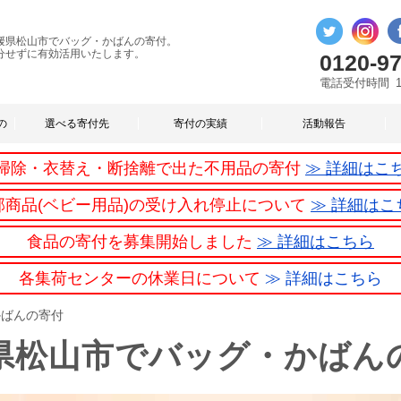
媛県松山市でバッグ・かばんの寄付。
分せずに有効活用いたします。
0120-97
電話受付時間
の
選べる寄付先
寄付の実績
活動報告
掃除・衣替え・断捨離で出た不用品の寄付
≫ 詳細はこ
部商品(ベビー用品)の受け入れ停止について
≫ 詳細はこ
食品の寄付を募集開始しました
≫ 詳細はこちら
各集荷センターの休業日について
≫ 詳細はこちら
かばんの寄付
県松山市でバッグ・かばん