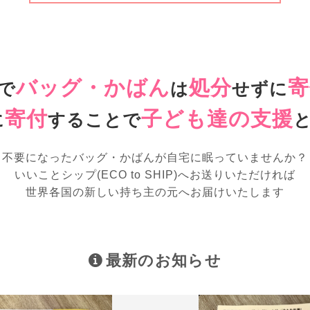
バッグ・かばん
処分
寄
で
は
せずに
寄付
子ども達の支援
に
することで
不要になったバッグ・かばんが
自宅に眠っていませんか？
いいことシップ(ECO to SHIP)へお送りいただければ
世界各国の新しい持ち主の元へお届けいたします
最新のお知らせ