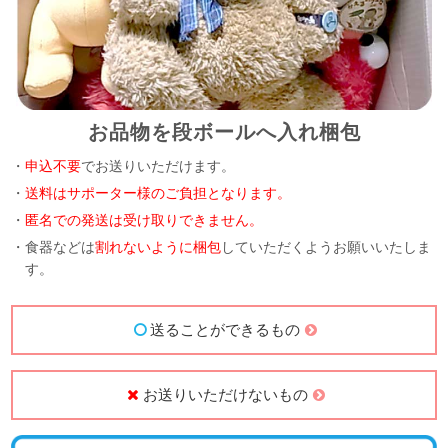
お品物を段ボールへ入れ梱包
・
申込不要
でお送りいただけます。
・
送料はサポーター様のご負担となります。
・
匿名での発送は受け取りできません。
・食器などは
割れないように梱包
していただくようお願いいたしま
す。
送ることができるもの
お送りいただけないもの