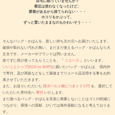
自宅に眠っていませんか？
最近は使わなくなったけど、
愛着があるから捨てられない・・・
ホコリをかぶって、
ずっと置いたままなのもかわいそう・・・
そんなバッグ・かばんを、新しい持ち主の元へお届けいたします。
破損や取れない汚れの無い、まだまだ使えるバッグ・かばんなら大
丈夫です、メーカーやブランドは問いません。
捨てずに再び使ってもらうことを、『
リユース
』といいます。
いいことシップ(ECO to SHIP)
に届いたバッグ・かばんは、
国内外
で寄付、及び再販などをして最後までリユース品活用する事をお約
束させていただきます。
また、お送りいただいた
段ボール１箱につき１００円
を、選択して
いただいた寄付先へ
寄付
いたします。
まだ遊べるバッグ・かばんを安直に廃棄しないことはゴミの削減に
つながり、環境への貢献、ひいては海外貢献になると考えておりま
す。