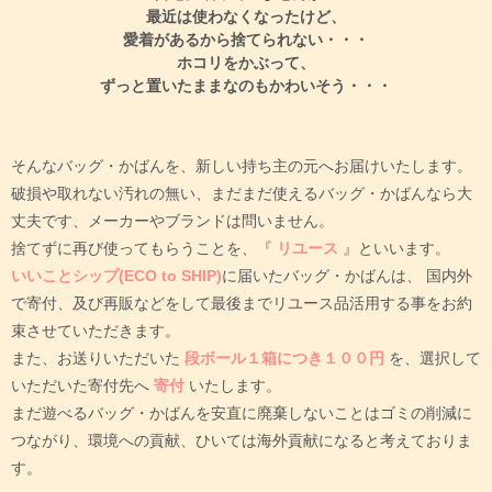
自宅に眠っていませんか？
最近は使わなくなったけど、
愛着があるから捨てられない・・・
ホコリをかぶって、
ずっと置いたままなのもかわいそう・・・
そんなバッグ・かばんを、新しい持ち主の元へお届けいたします。
破損や取れない汚れの無い、まだまだ使えるバッグ・かばんなら大
丈夫です、メーカーやブランドは問いません。
捨てずに再び使ってもらうことを、『
リユース
』といいます。
いいことシップ(ECO to SHIP)
に届いたバッグ・かばんは、
国内外
で寄付、及び再販などをして最後までリユース品活用する事をお約
束させていただきます。
また、お送りいただいた
段ボール１箱につき１００円
を、選択して
いただいた寄付先へ
寄付
いたします。
まだ遊べるバッグ・かばんを安直に廃棄しないことはゴミの削減に
つながり、環境への貢献、ひいては海外貢献になると考えておりま
す。