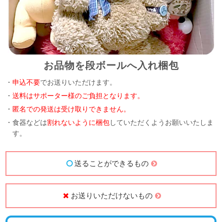
お品物を段ボールへ入れ梱包
・
申込不要
でお送りいただけます。
・
送料はサポーター様のご負担となります。
・
匿名での発送は受け取りできません。
・食器などは
割れないように梱包
していただくようお願いいたしま
す。
送ることができるもの
お送りいただけないもの