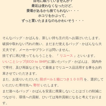
自宅に眠っていませんか？
最近は使わなくなったけど、
愛着があるから捨てられない・・・
ホコリをかぶって、
ずっと置いたままなのもかわいそう・・・
そんなバッグ・かばんを、新しい持ち主の元へお届けいたします。
破損や取れない汚れの無い、まだまだ使えるバッグ・かばんなら大
丈夫です、メーカーやブランドは問いません。
捨てずに再び使ってもらうことを、『
リユース
』といいます。
いいことシップ(ECO to SHIP)
に届いたバッグ・かばんは、
国内外
で寄付、及び再販などをして最後までリユース品活用する事をお約
束させていただきます。
また、お送りいただいた
段ボール１箱につき１００円
を、選択して
いただいた寄付先へ
寄付
いたします。
まだ遊べるバッグ・かばんを安直に廃棄しないことはゴミの削減に
つながり、環境への貢献、ひいては海外貢献になると考えておりま
す。