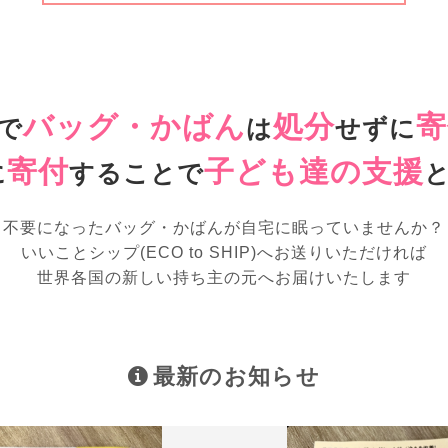
バッグ・かばん
処分
寄
で
は
せずに
寄付
子ども達の支援
に
することで
不要になったバッグ・かばんが
自宅に眠っていませんか？
いいことシップ(ECO to SHIP)へお送りいただければ
世界各国の新しい持ち主の元へお届けいたします
最新のお知らせ