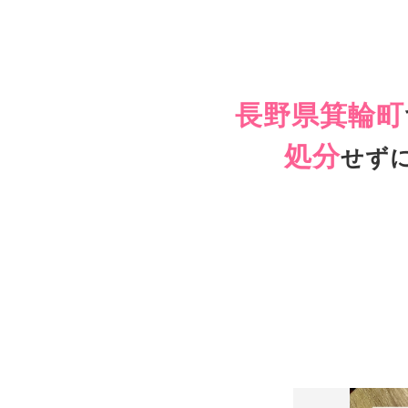
長野県箕輪町
処分
せず