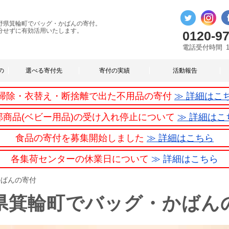
野県箕輪町でバッグ・かばんの寄付。
分せずに有効活用いたします。
0120-97
電話受付時間
の
選べる寄付先
寄付の実績
活動報告
掃除・衣替え・断捨離で出た不用品の寄付
≫ 詳細はこ
部商品(ベビー用品)の受け入れ停止について
≫ 詳細はこ
食品の寄付を募集開始しました
≫ 詳細はこちら
各集荷センターの休業日について
≫ 詳細はこちら
かばんの寄付
県箕輪町でバッグ・かばん