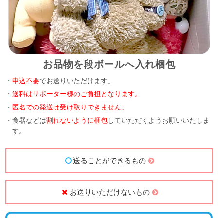
お品物を段ボールへ入れ梱包
・
申込不要
でお送りいただけます。
・
送料はサポーター様のご負担となります。
・
匿名での発送は受け取りできません。
・食器などは
割れないように梱包
していただくようお願いいたしま
す。
送ることができるもの
お送りいただけないもの