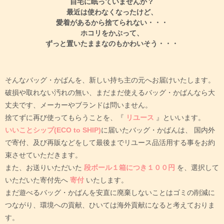
自宅に眠っていませんか？
最近は使わなくなったけど、
愛着があるから捨てられない・・・
ホコリをかぶって、
ずっと置いたままなのもかわいそう・・・
そんなバッグ・かばんを、新しい持ち主の元へお届けいたします。
破損や取れない汚れの無い、まだまだ使えるバッグ・かばんなら大
丈夫です、メーカーやブランドは問いません。
捨てずに再び使ってもらうことを、『
リユース
』といいます。
いいことシップ(ECO to SHIP)
に届いたバッグ・かばんは、
国内外
で寄付、及び再販などをして最後までリユース品活用する事をお約
束させていただきます。
また、お送りいただいた
段ボール１箱につき１００円
を、選択して
いただいた寄付先へ
寄付
いたします。
まだ遊べるバッグ・かばんを安直に廃棄しないことはゴミの削減に
つながり、環境への貢献、ひいては海外貢献になると考えておりま
す。