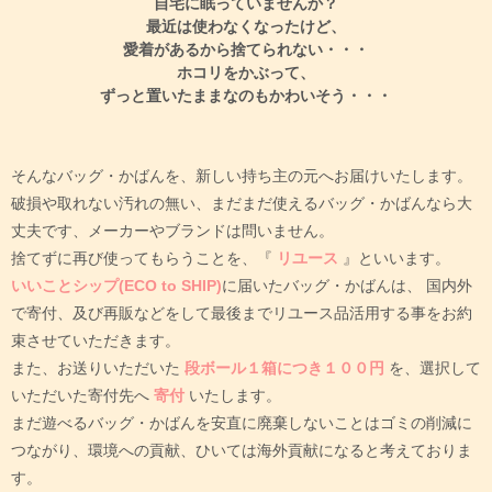
自宅に眠っていませんか？
最近は使わなくなったけど、
愛着があるから捨てられない・・・
ホコリをかぶって、
ずっと置いたままなのもかわいそう・・・
そんなバッグ・かばんを、新しい持ち主の元へお届けいたします。
破損や取れない汚れの無い、まだまだ使えるバッグ・かばんなら大
丈夫です、メーカーやブランドは問いません。
捨てずに再び使ってもらうことを、『
リユース
』といいます。
いいことシップ(ECO to SHIP)
に届いたバッグ・かばんは、
国内外
で寄付、及び再販などをして最後までリユース品活用する事をお約
束させていただきます。
また、お送りいただいた
段ボール１箱につき１００円
を、選択して
いただいた寄付先へ
寄付
いたします。
まだ遊べるバッグ・かばんを安直に廃棄しないことはゴミの削減に
つながり、環境への貢献、ひいては海外貢献になると考えておりま
す。