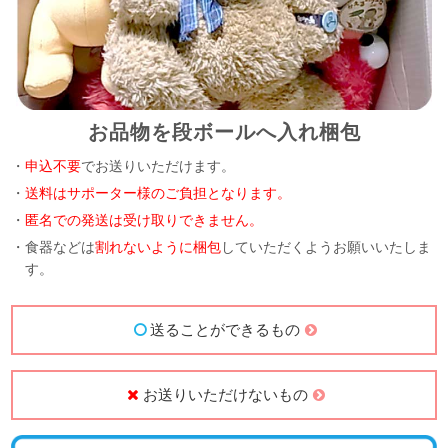
お品物を段ボールへ入れ梱包
・
申込不要
でお送りいただけます。
・
送料はサポーター様のご負担となります。
・
匿名での発送は受け取りできません。
・食器などは
割れないように梱包
していただくようお願いいたしま
す。
送ることができるもの
お送りいただけないもの