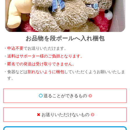
お品物を段ボールへ入れ梱包
・
申込不要
でお送りいただけます。
・
送料はサポーター様のご負担となります。
・
匿名での発送は受け取りできません。
・食器などは
割れないように梱包
していただくようお願いいたしま
す。
送ることができるもの
お送りいただけないもの