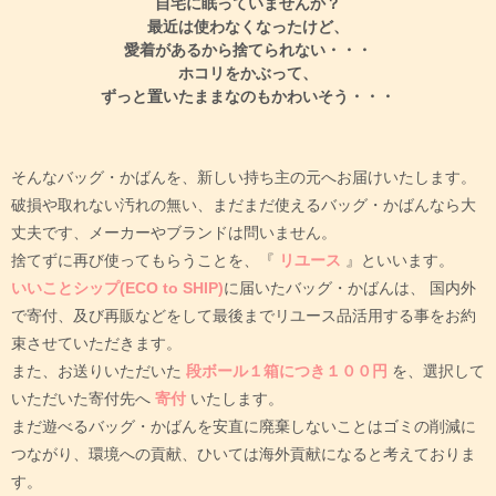
自宅に眠っていませんか？
最近は使わなくなったけど、
愛着があるから捨てられない・・・
ホコリをかぶって、
ずっと置いたままなのもかわいそう・・・
そんなバッグ・かばんを、新しい持ち主の元へお届けいたします。
破損や取れない汚れの無い、まだまだ使えるバッグ・かばんなら大
丈夫です、メーカーやブランドは問いません。
捨てずに再び使ってもらうことを、『
リユース
』といいます。
いいことシップ(ECO to SHIP)
に届いたバッグ・かばんは、
国内外
で寄付、及び再販などをして最後までリユース品活用する事をお約
束させていただきます。
また、お送りいただいた
段ボール１箱につき１００円
を、選択して
いただいた寄付先へ
寄付
いたします。
まだ遊べるバッグ・かばんを安直に廃棄しないことはゴミの削減に
つながり、環境への貢献、ひいては海外貢献になると考えておりま
す。