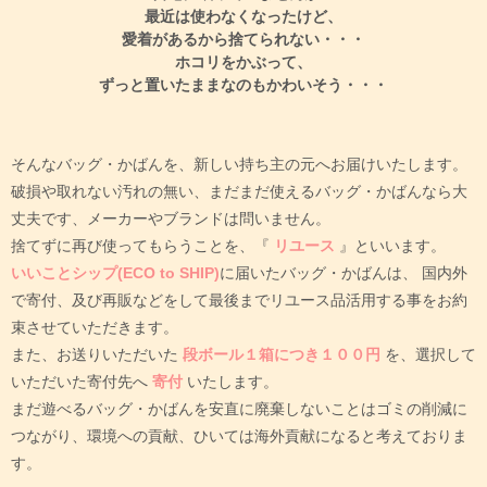
自宅に眠っていませんか？
最近は使わなくなったけど、
愛着があるから捨てられない・・・
ホコリをかぶって、
ずっと置いたままなのもかわいそう・・・
そんなバッグ・かばんを、新しい持ち主の元へお届けいたします。
破損や取れない汚れの無い、まだまだ使えるバッグ・かばんなら大
丈夫です、メーカーやブランドは問いません。
捨てずに再び使ってもらうことを、『
リユース
』といいます。
いいことシップ(ECO to SHIP)
に届いたバッグ・かばんは、
国内外
で寄付、及び再販などをして最後までリユース品活用する事をお約
束させていただきます。
また、お送りいただいた
段ボール１箱につき１００円
を、選択して
いただいた寄付先へ
寄付
いたします。
まだ遊べるバッグ・かばんを安直に廃棄しないことはゴミの削減に
つながり、環境への貢献、ひいては海外貢献になると考えておりま
す。