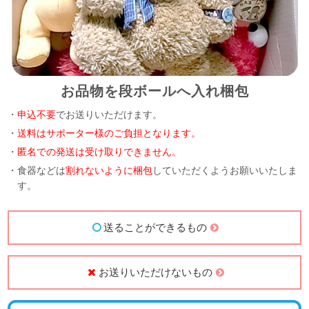
お品物を段ボールへ入れ梱包
・
申込不要
でお送りいただけます。
・
送料はサポーター様のご負担となります。
・
匿名での発送は受け取りできません。
・食器などは
割れないように梱包
していただくようお願いいたしま
す。
送ることができるもの
お送りいただけないもの