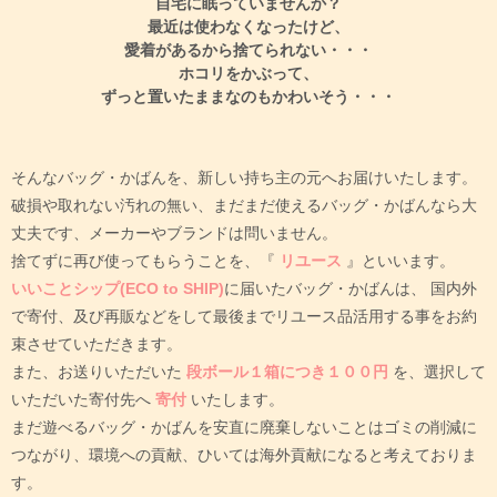
自宅に眠っていませんか？
最近は使わなくなったけど、
愛着があるから捨てられない・・・
ホコリをかぶって、
ずっと置いたままなのもかわいそう・・・
そんなバッグ・かばんを、新しい持ち主の元へお届けいたします。
破損や取れない汚れの無い、まだまだ使えるバッグ・かばんなら大
丈夫です、メーカーやブランドは問いません。
捨てずに再び使ってもらうことを、『
リユース
』といいます。
いいことシップ(ECO to SHIP)
に届いたバッグ・かばんは、
国内外
で寄付、及び再販などをして最後までリユース品活用する事をお約
束させていただきます。
また、お送りいただいた
段ボール１箱につき１００円
を、選択して
いただいた寄付先へ
寄付
いたします。
まだ遊べるバッグ・かばんを安直に廃棄しないことはゴミの削減に
つながり、環境への貢献、ひいては海外貢献になると考えておりま
す。