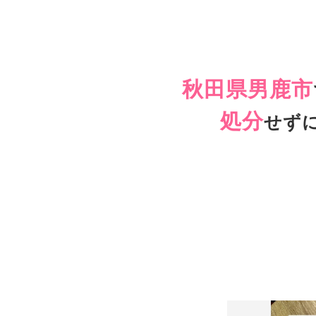
秋田県男鹿市
処分
せず