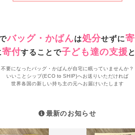
バッグ・かばん
処分
寄
で
は
せずに
寄付
子ども達の支援
に
することで
不要になったバッグ・かばんが
自宅に眠っていませんか？
いいことシップ(ECO to SHIP)へお送りいただければ
世界各国の新しい持ち主の元へお届けいたします
最新のお知らせ