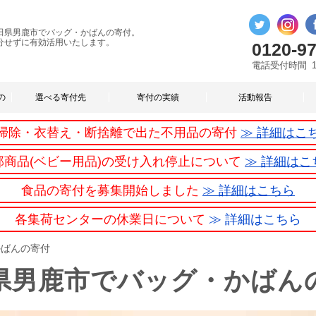
田県男鹿市でバッグ・かばんの寄付。
分せずに有効活用いたします。
0120-97
電話受付時間
の
選べる寄付先
寄付の実績
活動報告
掃除・衣替え・断捨離で出た不用品の寄付
≫ 詳細はこ
部商品(ベビー用品)の受け入れ停止について
≫ 詳細はこ
食品の寄付を募集開始しました
≫ 詳細はこちら
各集荷センターの休業日について
≫ 詳細はこちら
かばんの寄付
県男鹿市でバッグ・かばん