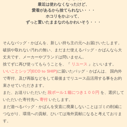
自宅に眠っていませんか？
最近は使わなくなったけど、
愛着があるから捨てられない・・・
ホコリをかぶって、
ずっと置いたままなのもかわいそう・・・
そんなバッグ・かばんを、新しい持ち主の元へお届けいたします。
破損や取れない汚れの無い、まだまだ使えるバッグ・かばんなら大
丈夫です、メーカーやブランドは問いません。
捨てずに再び使ってもらうことを、『
リユース
』といいます。
いいことシップ(ECO to SHIP)
に届いたバッグ・かばんは、
国内外
で寄付、及び再販などをして最後までリユース品活用する事をお約
束させていただきます。
また、お送りいただいた
段ボール１箱につき１００円
を、選択して
いただいた寄付先へ
寄付
いたします。
まだ遊べるバッグ・かばんを安直に廃棄しないことはゴミの削減に
つながり、環境への貢献、ひいては海外貢献になると考えておりま
す。