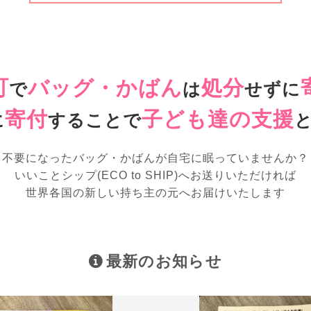
町
バッグ・かばん
処分
で
は
せずに
寄付
子ども達の支援
に
することで
不要になったバッグ・かばんが
自宅に眠っていませんか？
いいことシップ(ECO to SHIP)へお送りいただければ
世界各国の新しい持ち主の元へお届けいたします
最新のお知らせ