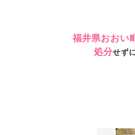
福井県おおい
処分
せず