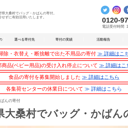
野県大桑村でバッグ・かばんの寄付。
分せずに有効活用いたします。
0120-97
電話受付時間
の
選べる寄付先
寄付の実績
活動報告
掃除・衣替え・断捨離で出た不用品の寄付
≫ 詳細はこ
部商品(ベビー用品)の受け入れ停止について
≫ 詳細はこ
食品の寄付を募集開始しました
≫ 詳細はこちら
各集荷センターの休業日について
≫ 詳細はこちら
かばんの寄付
県大桑村でバッグ・かばん