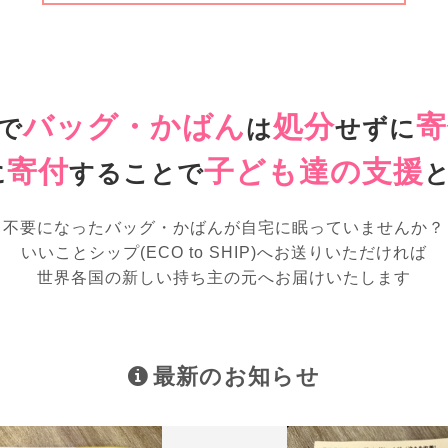
バッグ・かばん
処分
寄
で
は
せずに
寄付
子ども達の支援
に
することで
不要になったバッグ・かばんが
自宅に眠っていませんか？
いいことシップ(ECO to SHIP)へお送りいただければ
世界各国の新しい持ち主の元へお届けいたします
最新のお知らせ