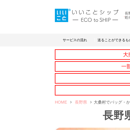
長
処
サービスの流れ
送ることができるも
大
一
HOME
長野県
大桑村でバッグ・
長野