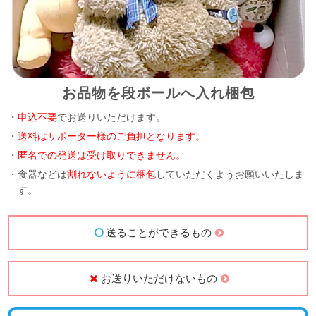
お品物を段ボールへ入れ梱包
・
申込不要
でお送りいただけます。
・
送料はサポーター様のご負担となります。
・
匿名での発送は受け取りできません。
・食器などは
割れないように梱包
していただくようお願いいたしま
す。
送ることができるもの
お送りいただけないもの