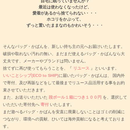
自宅に眠っていませんか？
最近は使わなくなったけど、
愛着があるから捨てられない・・・
ホコリをかぶって、
ずっと置いたままなのもかわいそう・・・
そんなバッグ・かばんを、新しい持ち主の元へお届けいたします。
破損や取れない汚れの無い、まだまだ使えるバッグ・かばんなら大
丈夫です、メーカーやブランドは問いません。
捨てずに再び使ってもらうことを、『
リユース
』といいます。
いいことシップ(ECO to SHIP)
に届いたバッグ・かばんは、
国内外
で寄付、及び再販などをして最後までリユース品活用する事をお約
束させていただきます。
また、お送りいただいた
段ボール１箱につき１００円
を、選択して
いただいた寄付先へ
寄付
いたします。
まだ遊べるバッグ・かばんを安直に廃棄しないことはゴミの削減に
つながり、環境への貢献、ひいては海外貢献になると考えておりま
す。