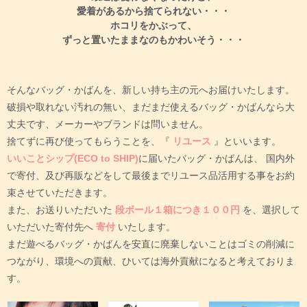
愛着があるから捨てられない・・・
ホコリをかぶって、
ずっと置いたままなのもかわいそう・・・
そんなバッグ・かばんを、新しい持ち主の元へお届けいたします。
破損や取れない汚れの無い、まだまだ使えるバッグ・かばんなら大
丈夫です、メーカーやブランドは問いません。
捨てずに再び使ってもらうことを、『
リユース
』といいます。
いいことシップ(ECO to SHIP)
に届いたバッグ・かばんは、
国内外
で寄付、及び再販などをして最後までリユース品活用する事をお約
束させていただきます。
また、お送りいただいた
段ボール１箱につき１００円
を、選択して
いただいた寄付先へ
寄付
いたします。
まだ遊べるバッグ・かばんを安直に廃棄しないことはゴミの削減に
つながり、環境への貢献、ひいては海外貢献になると考えておりま
す。