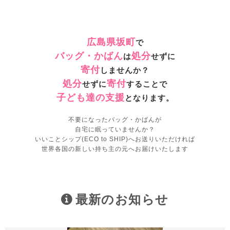
広島県坂町
で
バッグ・かばん
処分
は
せずに
寄付
しませんか？
処分
寄付
せずに
することで
子ども達の支援
となります。
不要になったバッグ・かばんが
自宅に眠っていませんか？
いいことシップ(ECO to SHIP)へお送りいただければ
世界各国の新しい持ち主の元へお届けいたします
最新のお知らせ