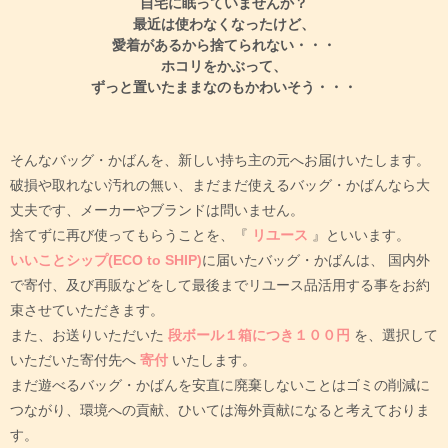
自宅に眠っていませんか？
最近は使わなくなったけど、
愛着があるから捨てられない・・・
ホコリをかぶって、
ずっと置いたままなのもかわいそう・・・
そんなバッグ・かばんを、新しい持ち主の元へお届けいたします。
破損や取れない汚れの無い、まだまだ使えるバッグ・かばんなら大
丈夫です、メーカーやブランドは問いません。
捨てずに再び使ってもらうことを、『
リユース
』といいます。
いいことシップ(ECO to SHIP)
に届いたバッグ・かばんは、
国内外
で寄付、及び再販などをして最後までリユース品活用する事をお約
束させていただきます。
また、お送りいただいた
段ボール１箱につき１００円
を、選択して
いただいた寄付先へ
寄付
いたします。
まだ遊べるバッグ・かばんを安直に廃棄しないことはゴミの削減に
つながり、環境への貢献、ひいては海外貢献になると考えておりま
す。