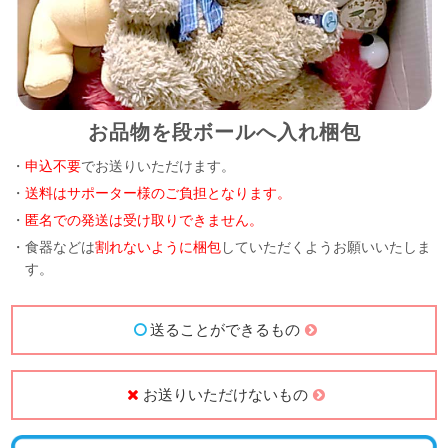
お品物を段ボールへ入れ梱包
・
申込不要
でお送りいただけます。
・
送料はサポーター様のご負担となります。
・
匿名での発送は受け取りできません。
・食器などは
割れないように梱包
していただくようお願いいたしま
す。
送ることができるもの
お送りいただけないもの