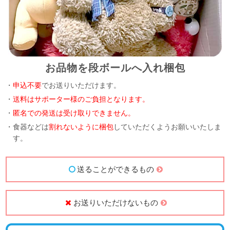
お品物を段ボールへ入れ梱包
・
申込不要
でお送りいただけます。
・
送料はサポーター様のご負担となります。
・
匿名での発送は受け取りできません。
・食器などは
割れないように梱包
していただくようお願いいたしま
す。
送ることができるもの
お送りいただけないもの