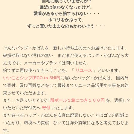
自宅に眠っていませんか？
最近は使わなくなったけど、
愛着があるから捨てられない・・・
ホコリをかぶって、
ずっと置いたままなのもかわいそう・・・
そんなバッグ・かばんを、新しい持ち主の元へお届けいたします。
破損や取れない汚れの無い、まだまだ使えるバッグ・かばんなら大
丈夫です、メーカーやブランドは問いません。
捨てずに再び使ってもらうことを、『
リユース
』といいます。
いいことシップ(ECO to SHIP)
に届いたバッグ・かばんは、
国内外
で寄付、及び再販などをして最後までリユース品活用する事をお約
束させていただきます。
また、お送りいただいた
段ボール１箱につき１００円
を、選択して
いただいた寄付先へ
寄付
いたします。
まだ遊べるバッグ・かばんを安直に廃棄しないことはゴミの削減に
つながり、環境への貢献、ひいては海外貢献になると考えておりま
す。