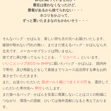
自宅に眠っていませんか？
最近は使わなくなったけど、
愛着があるから捨てられない・・・
ホコリをかぶって、
ずっと置いたままなのもかわいそう・・・
そんなバッグ・かばんを、新しい持ち主の元へお届けいたします。
破損や取れない汚れの無い、まだまだ使えるバッグ・かばんなら大
丈夫です、メーカーやブランドは問いません。
捨てずに再び使ってもらうことを、『
リユース
』といいます。
いいことシップ(ECO to SHIP)
に届いたバッグ・かばんは、
国内外
で寄付、及び再販などをして最後までリユース品活用する事をお約
束させていただきます。
また、お送りいただいた
段ボール１箱につき１００円
を、選択して
いただいた寄付先へ
寄付
いたします。
まだ遊べるバッグ・かばんを安直に廃棄しないことはゴミの削減に
つながり、環境への貢献、ひいては海外貢献になると考えておりま
す。