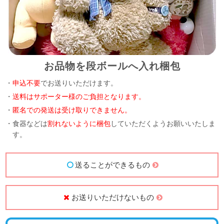
お品物を段ボールへ入れ梱包
・
申込不要
でお送りいただけます。
・
送料はサポーター様のご負担となります。
・
匿名での発送は受け取りできません。
・食器などは
割れないように梱包
していただくようお願いいたしま
す。
送ることができるもの
お送りいただけないもの