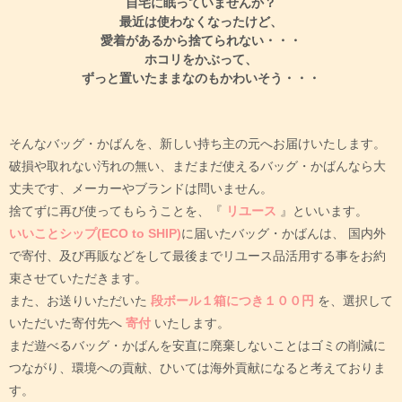
自宅に眠っていませんか？
最近は使わなくなったけど、
愛着があるから捨てられない・・・
ホコリをかぶって、
ずっと置いたままなのもかわいそう・・・
そんなバッグ・かばんを、新しい持ち主の元へお届けいたします。
破損や取れない汚れの無い、まだまだ使えるバッグ・かばんなら大
丈夫です、メーカーやブランドは問いません。
捨てずに再び使ってもらうことを、『
リユース
』といいます。
いいことシップ(ECO to SHIP)
に届いたバッグ・かばんは、
国内外
で寄付、及び再販などをして最後までリユース品活用する事をお約
束させていただきます。
また、お送りいただいた
段ボール１箱につき１００円
を、選択して
いただいた寄付先へ
寄付
いたします。
まだ遊べるバッグ・かばんを安直に廃棄しないことはゴミの削減に
つながり、環境への貢献、ひいては海外貢献になると考えておりま
す。