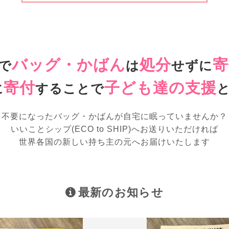
バッグ・かばん
処分
寄
で
は
せずに
寄付
子ども達の支援
に
することで
不要になったバッグ・かばんが
自宅に眠っていませんか？
いいことシップ(ECO to SHIP)へお送りいただければ
世界各国の新しい持ち主の元へお届けいたします
最新のお知らせ