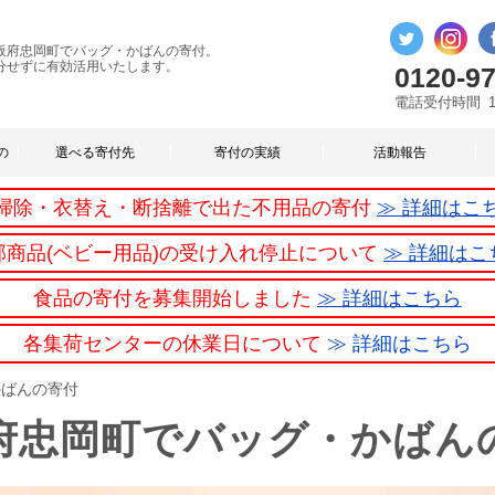
阪府忠岡町でバッグ・かばんの寄付。
分せずに有効活用いたします。
0120-97
電話受付時間
の
選べる寄付先
寄付の実績
活動報告
掃除・衣替え・断捨離で出た不用品の寄付
≫ 詳細はこ
部商品(ベビー用品)の受け入れ停止について
≫ 詳細はこ
食品の寄付を募集開始しました
≫ 詳細はこちら
各集荷センターの休業日について
≫ 詳細はこちら
かばんの寄付
府忠岡町でバッグ・かばん